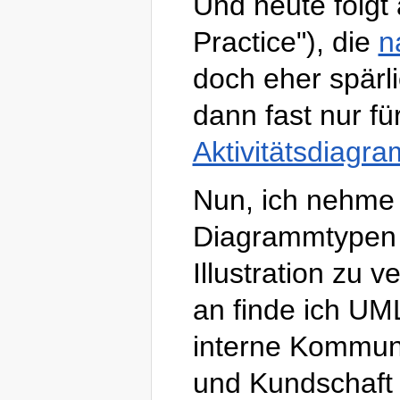
Und heute folgt
Practice"), die
n
doch eher spärl
dann fast nur fü
Aktivitätsdiagr
Nun, ich nehme 
Diagrammtypen 
Illustration zu
an finde ich UML
interne Kommun
und Kundschaft 