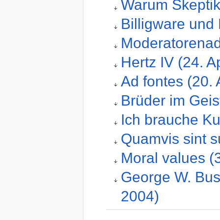
Warum Skeptik
Billigware und 
Moderatorenade
Hertz IV (24. A
Ad fontes (20. 
Brüder im Gei
Ich brauche K
Quamvis sint s
Moral values 
George W. Bush
2004)