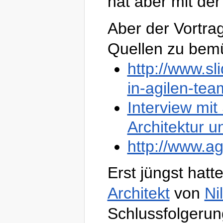
hat aber mit der
Aber der Vortrag
Quellen zu bem
http://www.sl
in-agilen-tea
Interview mi
Architektur un
http://www.ag
Erst jüngst hatt
Architekt
von
Ni
Schlussfolgerung