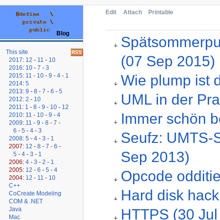
Edit
Attach
Printable
Blog
Spätsommerpu
This site
(07 Sep 2015)
2017
:
12
-
11
-
10
2016
:
10
-
7
-
3
Wie plump ist 
2015
:
11
-
10
-
9
-
4
-
1
2014
:
5
2013
:
9
-
8
-
7
-
6
-
5
UML in der Pra
2012
:
2
-
10
2011
:
1
-
8
-
9
-
10
-
12
Immer schön b
2010
:
11
-
10
-
9
-
4
2009
:
11
-
9
-
8
-
7
-
6
-
5
-
4
-
3
Seufz: UMTS-S
2008
:
5
-
4
-
3
-
1
2007:
12
-
8
-
7
-
6
-
Sep 2013)
5
-
4
-
3
-
1
2006:
4
-
3
-
2
-
1
2005:
12
-
6
-
5
-
4
Opcode odditi
2004:
12
-
11
-
10
C++
Hard disk hack
CoCreate Modeling
COM & .NET
Java
HTTPS (30 Jul
Mac