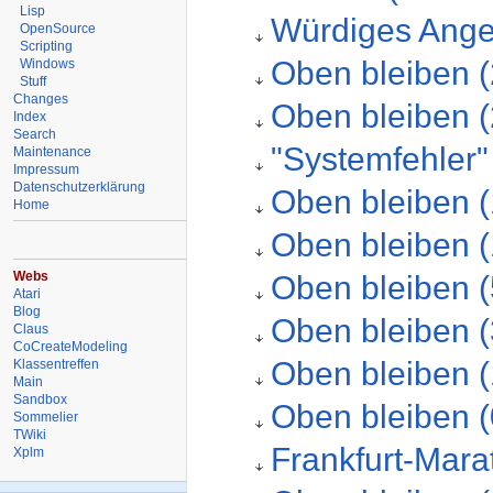
Lisp
Würdiges Ange
OpenSource
Scripting
Oben bleiben 
Windows
Stuff
Changes
Oben bleiben 
Index
Search
"Systemfehler"
Maintenance
Impressum
Datenschutzerklärung
Oben bleiben 
Home
Oben bleiben 
Webs
Oben bleiben (
Atari
Blog
Oben bleiben 
Claus
CoCreateModeling
Oben bleiben 
Klassentreffen
Main
Sandbox
Oben bleiben 
Sommelier
TWiki
Frankfurt-Mara
Xplm