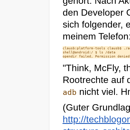
gehört. Nach Ak
den Developer O
sich folgender, 
meinem Telefon
clausb:platform-tools clausb$ ./ad
shell@android:/ $ ls /data

"Think, McFly, t
Rootrechte auf d
nicht viel. H
adb
(Guter Grundla
http://techblogo