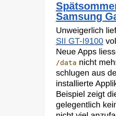
Spätsommer
Samsung Ga
Unweigerlich lie
SII GT-I9100
vol
Neue Apps liess
nicht mehr
/data
schlugen aus de
installierte App
Beispiel zeigt 
gelegentlich kei
nicht viel anzu