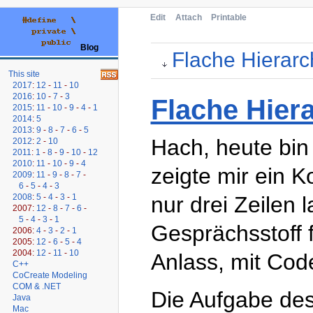
Edit
Attach
Printable
Blog
Flache Hierarc
This site
2017
:
12
-
11
-
10
2016
:
10
-
7
-
3
Flache Hier
2015
:
11
-
10
-
9
-
4
-
1
2014
:
5
2013
:
9
-
8
-
7
-
6
-
5
Hach, heute bin
2012
:
2
-
10
2011
:
1
-
8
-
9
-
10
-
12
2010
:
11
-
10
-
9
-
4
zeigte mir ein 
2009
:
11
-
9
-
8
-
7
-
6
-
5
-
4
-
3
nur drei Zeilen
2008
:
5
-
4
-
3
-
1
2007:
12
-
8
-
7
-
6
-
5
-
4
-
3
-
1
Gesprächsstoff 
2006:
4
-
3
-
2
-
1
2005:
12
-
6
-
5
-
4
2004:
12
-
11
-
10
Anlass, mit Cod
C++
CoCreate Modeling
COM & .NET
Die Aufgabe des
Java
Mac