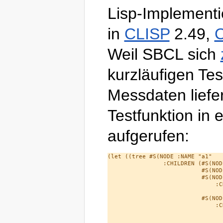
Lisp-Implement
in
CLISP
2.49,
C
Weil SBCL sich
kurzläufigen Tes
Messdaten liefer
Testfunktion in 
aufgerufen:
(let ((tree #S(NODE :NAME "a1"

                :CHILDREN (#S(NOD
                           #S(NOD
                           #S(NOD
                               :C
                                 
                           #S(NOD
                               :C
                                 
                                 