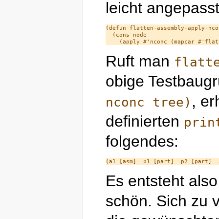
leicht angepasst
(defun flatten-assembly-apply-ncon
  (cons node

Ruft man
flatt
obige Testbaug
, e
nconc tree)
definierten
prin
folgendes:
Es entsteht also 
schön. Sich zu v