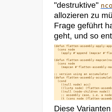
"destruktive"
nc
allozieren zu m
Frage geführt hat
geht, und so en
(defun flatten-assembly-apply-appe
  (cons node

    (apply #'append (mapcar #'fla
(defun flatten-assembly-mapcan(nod
  (cons node

    (mapcan #'flatten-assembly-ma
;; version using an accumulator

(defun flatten-assembly-accumulat
  (cond

    ((null node) acc)

    ((listp node) (flatten-assemb
    ((null (node-children node)) 
    ;; assembly case, i.e. a node
Diese Varianten 