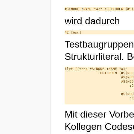
wird dadurch
Testbaugruppen 
Strukturliteral. B
(let ((tree #S(NODE :NAME "a1"

                :CHILDREN (#S(NOD
                           #S(NOD
                           #S(NOD
                               :C
                                 
                           #S(NOD
                               :C
Mit dieser Vorb
Kollegen Codesc