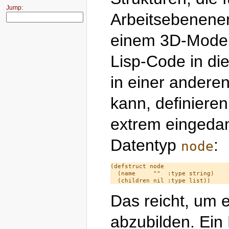
Jump:
Arbeitsebenenen
einem 3D-Model
Lisp-Code in die
in einer andere
kann, definiere
extrem eingedam
Datentyp
:
node
(defstruct node

  (name     ""  :type string)

Das reicht, um 
abzubilden. Ein