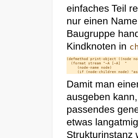
einfaches Teil r
nur einen Name
Baugruppe hande
Kindknoten in
c
(defmethod print-object ((node no
  (format stream "~A [~A]  "

     (node-name node)

Damit man ein
ausgeben kann, d
passendes gene
etwas langatmig
Strukturinstanz 