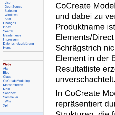
Lisp
CoCreate Model
OpenSource
Scripting
und dabei zu ver
Windows
Stuff
Changes
Produktname is
Index
Search
Elements/Direct
Maintenance
Impressum
Datenschutzerklärung
Schrägstrich nic
Home
Element in der B
Webs
Resultatliste erz
Atari
Blog
unverschachtelt
Claus
CoCreateModeling
Klassentreffen
Main
In CoCreate Mo
Sandbox
Sommelier
repräsentiert d
TWiki
Xplm
Strukturen, die 