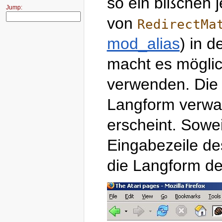
so ein bißchen 
Jump:
von
RedirectMa
mod_alias
) in 
macht es möglic
verwenden. Die
Langform verwand
erscheint. Sowei
Eingabezeile de
die Langform d