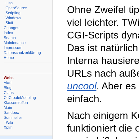
Lisp
Ohne Zweifel tip
OpenSource
Scripting
Windows
viel leichter. T
Stuff
Changes
CGI-Scripts dy
Index
Search
Maintenance
Das ist natürlic
Impressum
Datenschutzerklärung
Interna hausier
Home
URLs nach außen 
Webs
uncool
. Aber es
Atari
Blog
Claus
einfach.
CoCreateModeling
Klassentreffen
Main
Nach einigem K
Sandbox
Sommelier
TWiki
funktioniert die
Xplm