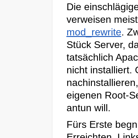
Die einschlägig
verweisen meis
mod_rewrite
. Z
Stück Server, da
tatsächlich Apac
nicht installier
nachinstalliere
eigenen Root-Ser
antun will.
Fürs Erste begn
Erreichten. Link