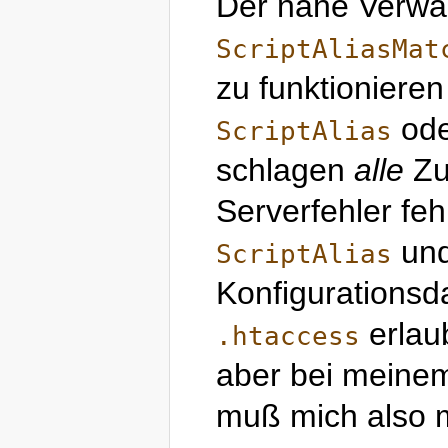
Der nahe Verwa
ScriptAliasMat
zu funktionieren
od
ScriptAlias
schlagen
alle
Zu
Serverfehler feh
un
ScriptAlias
Konfigurationsd
erlaub
.htaccess
aber bei meinem 
muß mich also 