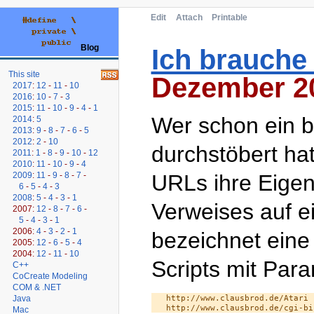
Edit
Attach
Printable
Blog
Ich brauch
This site
Dezember 2
2017
:
12
-
11
-
10
2016
:
10
-
7
-
3
2015
:
11
-
10
-
9
-
4
-
1
Wer schon ein b
2014
:
5
2013
:
9
-
8
-
7
-
6
-
5
2012
:
2
-
10
durchstöbert hat
2011
:
1
-
8
-
9
-
10
-
12
2010
:
11
-
10
-
9
-
4
2009
:
11
-
9
-
8
-
7
-
URLs ihre Eigen
6
-
5
-
4
-
3
2008
:
5
-
4
-
3
-
1
Verweises auf e
2007:
12
-
8
-
7
-
6
-
5
-
4
-
3
-
1
2006:
4
-
3
-
2
-
1
bezeichnet eine
2005:
12
-
6
-
5
-
4
2004:
12
-
11
-
10
Scripts mit Par
C++
CoCreate Modeling
COM & .NET
Java
   http://www.clausbrod.de/Atari 
Mac