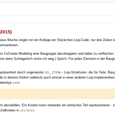
 2015)
Diese Woche zeigte mir ein Kollege ein Stückchen Lisp-Code, nur drei Zeilen 
erimentieren.
n CoCreate Modeling eine Baugruppe abzuklappern und dabei zu verflachen. 
s beim Schrägstrich nicke ich weg.) Sprich: Für jedes Element in der Baugrupp
epräsentiert durch sogenannte
s - Lisp-Strukturen, die für Teile, B
SEL_ITEM
in diesem Artikel vielleicht auch einmal in einer anderen Lisp-Implementier
Datentyp
:
node
um abzubilden. Ein Knoten kann entweder ein einfaches Teil repräsentieren -
 Kindknoten in
.
children