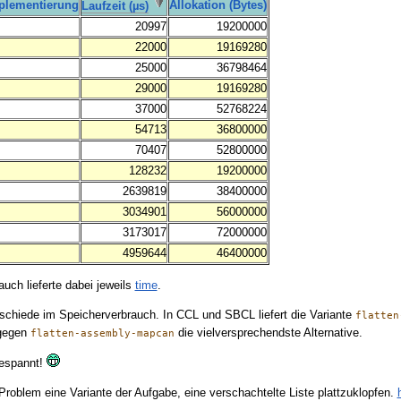
plementierung
Allokation (Bytes)
Laufzeit (µs)
20997
19200000
22000
19169280
25000
36798464
29000
19169280
37000
52768224
54713
36800000
70407
52800000
128232
19200000
2639819
38400000
3034901
56000000
3173017
72000000
4959644
46400000
uch lieferte dabei jeweils
time
.
rschiede im Speicherverbrauch. In CCL und SBCL liefert die Variante
flatten
agegen
die vielversprechendste Alternative.
flatten-assembly-mapcan
gespannt!
 Problem eine Variante der Aufgabe, eine verschachtelte Liste plattzuklopfen.