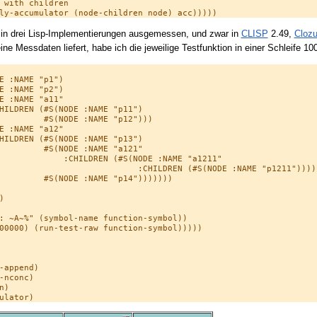
 with children

r in drei Lisp-Implementierungen ausgemessen, und zwar in
CLISP
2.49,
Clozu
eine Messdaten liefert, habe ich die jeweilige Testfunktion in einer Schleife 1
E :NAME "p1")

E :NAME "p2")

E :NAME "a11"

HILDREN (#S(NODE :NAME "p11")

         #S(NODE :NAME "p12")))

E :NAME "a12"

HILDREN (#S(NODE :NAME "p13")

         #S(NODE :NAME "a121"

             :CHILDREN (#S(NODE :NAME "a1211"

                            :CHILDREN (#S(NODE :NAME "p1211")))))
         #S(NODE :NAME "p14")))))))



: ~A~%" (symbol-name function-symbol))

00000) (run-test-raw function-symbol)))))

append)

nconc)

)
