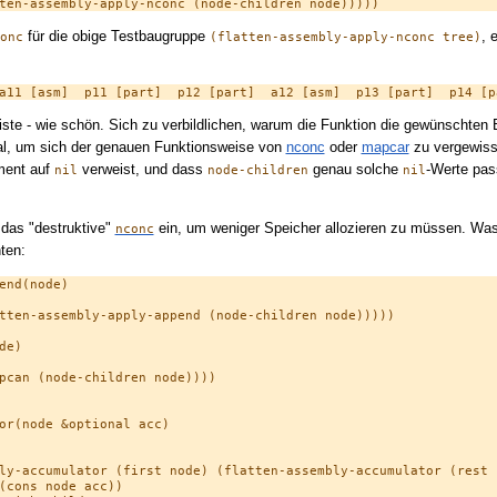
für die obige Testbaugruppe
, 
onc
(flatten-assembly-apply-nconc tree)
 Liste - wie schön. Sich zu verbildlichen, warum die Funktion die gewünschten 
ual, um sich der genauen Funktionsweise von
nconc
oder
mapcar
zu vergewisse
ement auf
verweist, und dass
genau solche
-Werte pass
nil
node-children
nil
 das "destruktive"
ein, um weniger Speicher allozieren zu müssen. Was mi
nconc
ten:
nd(node)

tten-assembly-apply-append (node-children node)))))

e)

pcan (node-children node))))

or(node &optional acc)

ly-accumulator (first node) (flatten-assembly-accumulator (rest n
(cons node acc))
