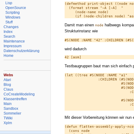
Lisp
(defmethod print-object ((node no
OpenSource
  (format stream "~A [~A]  "

     (node-name node)

Scripting
Windows
Stuff
Damit man einen
halbwegs kompakt
node
Changes
Strukturinstanz wie
Index
Search
Maintenance
Impressum
wird dadurch
Datenschutzerklärung
Home
Testbaugruppen baut man sich einfach per
Webs
(let ((tree #S(NODE :NAME "a1"

                :CHILDREN (#S(NOD
Atari
                           #S(NOD
Blog
                           #S(NOD
Claus
                               :C
CoCreateModeling
                                 
Klassentreffen
                           #S(NOD
Main
                               :C
Sandbox
Sommelier
Mit dieser Vorbereitung können wir nun 
TWiki
Xplm
(defun flatten-assembly-apply-ncon
  (cons node
