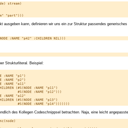
de) stream)

 ausgeben kann, definieren wir uns ein zur Struktur passendes generische
 Strukturliteral. Beispiel:
E :NAME "p1")

E :NAME "p2")

E :NAME "a11"

HILDREN (#S(NODE :NAME "p11")

         #S(NODE :NAME "p12")))

E :NAME "a12"

HILDREN (#S(NODE :NAME "p13")

endlich des Kollegen Codeschnippsel betrachten. Naja, eine leicht angepasste
c(node)
