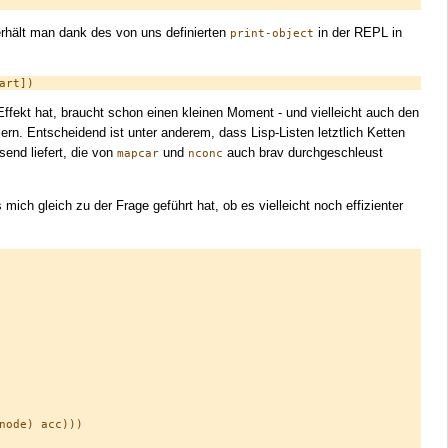
erhält man dank des von uns definierten
in der REPL in
print-object
Effekt hat, braucht schon einen kleinen Moment - und vielleicht auch den
rn. Entscheidend ist unter anderem, dass Lisp-Listen letztlich Ketten
end liefert, die von
und
auch brav durchgeschleust
mapcar
nconc
ch gleich zu der Frage geführt hat, ob es vielleicht noch effizienter
ode) acc)))
