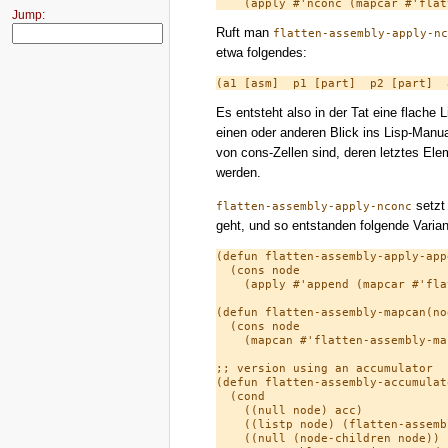
Jump:
Ruft man
flatten-assembly-apply-nc
etwa folgendes:
Es entsteht also in der Tat eine flache
einen oder anderen Blick ins Lisp-Man
von cons-Zellen sind, deren letztes El
werden.
setzt
flatten-assembly-apply-nconc
geht, und so entstanden folgende Varian
(defun flatten-assembly-apply-appe
  (cons node

    (apply #'append (mapcar #'fla
(defun flatten-assembly-mapcan(nod
  (cons node

    (mapcan #'flatten-assembly-ma
;; version using an accumulator

(defun flatten-assembly-accumulat
  (cond

    ((null node) acc)

    ((listp node) (flatten-assemb
    ((null (node-children node)) 