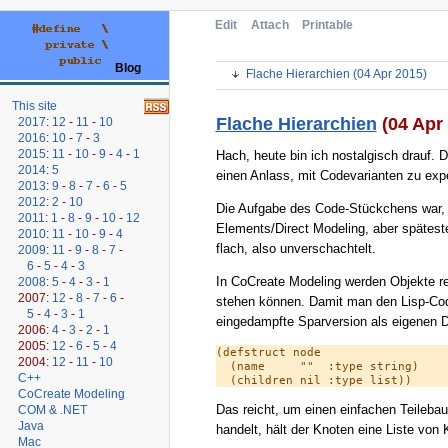
Edit
Attach
Printable
Blog
Flache Hierarchien (04 Apr 2015)
This site
Flache Hierarchien
(04 Apr
2017
:
12
-
11
-
10
2016
:
10
-
7
-
3
2015
:
11
-
10
-
9
-
4
-
1
Hach, heute bin ich nostalgisch drauf. 
2014
:
5
einen Anlass, mit Codevarianten zu exp
2013
:
9
-
8
-
7
-
6
-
5
2012
:
2
-
10
Die Aufgabe des Code-Stückchens war, i
2011
:
1
-
8
-
9
-
10
-
12
Elements/Direct Modeling, aber spätesten
2010
:
11
-
10
-
9
-
4
flach, also unverschachtelt.
2009
:
11
-
9
-
8
-
7
-
6
-
5
-
4
-
3
In CoCreate Modeling werden Objekte r
2008
:
5
-
4
-
3
-
1
2007:
12
-
8
-
7
-
6
-
stehen können. Damit man den Lisp-Code 
5
-
4
-
3
-
1
eingedampfte Sparversion als eigenen 
2006:
4
-
3
-
2
-
1
2005:
12
-
6
-
5
-
4
(defstruct node

2004:
12
-
11
-
10
  (name     ""  :type string)

C++
CoCreate Modeling
Das reicht, um einen einfachen Teileba
COM & .NET
Java
handelt, hält der Knoten eine Liste von
Mac