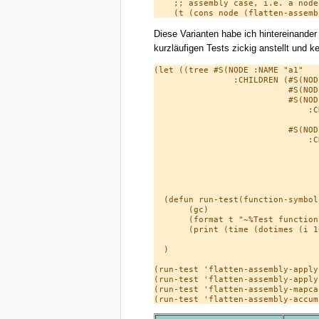
    ;; assembly case, i.e. a node
Diese Varianten habe ich hintereinande
kurzläufigen Tests zickig anstellt und k
(let ((tree #S(NODE :NAME "a1"

                :CHILDREN (#S(NOD
                           #S(NOD
                           #S(NOD
                               :C
                                 
                           #S(NOD
                               :C
                                 
                                 
                                 
                                 
  (defun run-test(function-symbol)
       (gc)

       (format t "~%Test function
       (print (time (dotimes (i 1
  )

(run-test 'flatten-assembly-apply-
(run-test 'flatten-assembly-apply-
(run-test 'flatten-assembly-mapcan