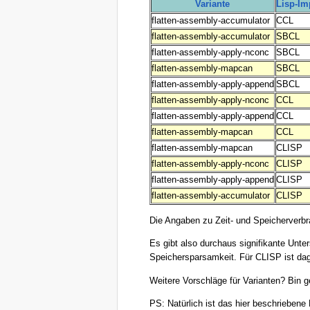
Variante
Lisp-Im
flatten-assembly-accumulator
CCL
flatten-assembly-accumulator
SBCL
flatten-assembly-apply-nconc
SBCL
flatten-assembly-mapcan
SBCL
flatten-assembly-apply-append
SBCL
flatten-assembly-apply-nconc
CCL
flatten-assembly-apply-append
CCL
flatten-assembly-mapcan
CCL
flatten-assembly-mapcan
CLISP
flatten-assembly-apply-nconc
CLISP
flatten-assembly-apply-append
CLISP
flatten-assembly-accumulator
CLISP
Die Angaben zu Zeit- und Speicherverbra
Es gibt also durchaus signifikante Unte
Speichersparsamkeit. Für CLISP ist d
Weitere Vorschläge für Varianten? Bin 
PS: Natürlich ist das hier beschriebene