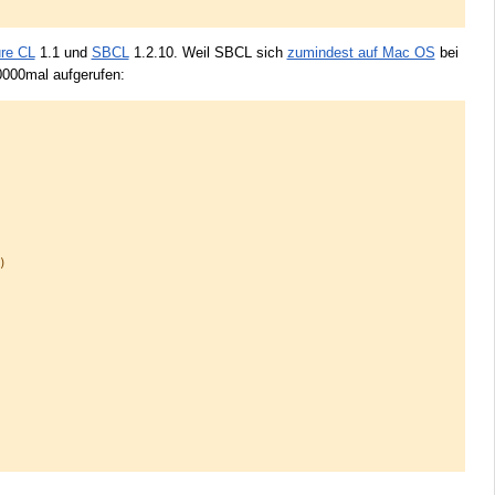
re CL
1.1 und
SBCL
1.2.10. Weil SBCL sich
zumindest auf Mac OS
bei
00000mal aufgerufen:

