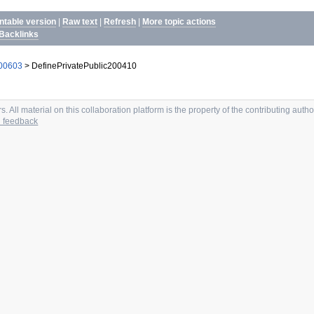
intable version
|
Raw text
|
Refresh
|
More topic actions
Backlinks
200603
>
DefinePrivatePublic200410
 All material on this collaboration platform is the property of the contributing autho
 feedback