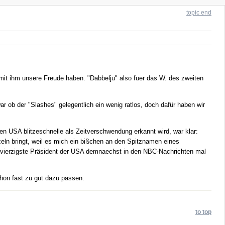
topic end
mit ihm unsere Freude haben. "Dabbelju" also fuer das W. des zweiten
ob der "Slashes" gelegentlich ein wenig ratlos, doch dafür haben wir
n USA blitzeschnelle als Zeitverschwendung erkannt wird, war klar:
ln bringt, weil es mich ein bißchen an den Spitznamen eines
dvierzigste Präsident der USA demnaechst in den NBC-Nachrichten mal
hon fast zu gut dazu passen.
to top