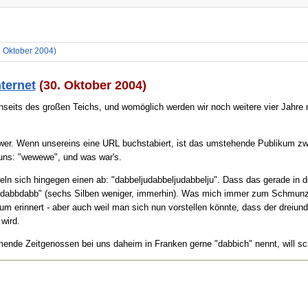
. Oktober 2004)
ternet
(30. Oktober 2004)
nseits des großen Teichs, und womöglich werden wir noch weitere vier Jahre 
er. Wenn unsereins eine URL buchstabiert, ist das umstehende Publikum zwar 
uns: "wewewe", und was war's.
n sich hingegen einen ab: "dabbeljudabbeljudabbelju". Dass das gerade in de
bbdabbdabb" (sechs Silben weniger, immerhin). Was mich immer zum Schmunze
 erinnert - aber auch weil man sich nun vorstellen könnte, dass der dreiun
wird.
nde Zeitgenossen bei uns daheim in Franken gerne "dabbich" nennt, will sc