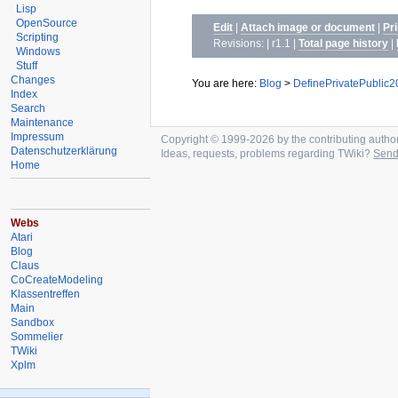
Lisp
OpenSource
Edit
|
Attach image or document
|
Pr
Scripting
Revisions: | r1.1
|
Total page history
|
Windows
Stuff
Changes
You are here:
Blog
>
DefinePrivatePublic
Index
Search
Maintenance
Impressum
Copyright © 1999-2026 by the contributing authors.
Datenschutzerklärung
Ideas, requests, problems regarding TWiki?
Send
Home
Webs
Atari
Blog
Claus
CoCreateModeling
Klassentreffen
Main
Sandbox
Sommelier
TWiki
Xplm