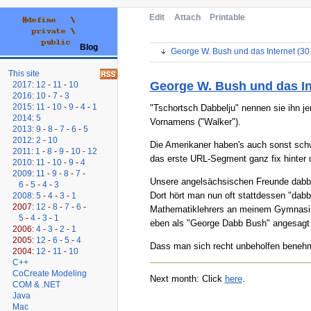
Edit
Attach
Printable
Blog
George W. Bush und das Internet (30
This site
George W. Bush und das In
2017
:
12
-
11
-
10
2016
:
10
-
7
-
3
2015
:
11
-
10
-
9
-
4
-
1
"Tschortsch Dabbelju" nennen sie ihn je
2014
:
5
Vornamens ("Walker").
2013
:
9
-
8
-
7
-
6
-
5
2012
:
2
-
10
Die Amerikaner haben's auch sonst schw
2011
:
1
-
8
-
9
-
10
-
12
das erste URL-Segment ganz fix hinter 
2010
:
11
-
10
-
9
-
4
2009
:
11
-
9
-
8
-
7
-
Unsere angelsächsischen Freunde dabbel
6
-
5
-
4
-
3
Dort hört man nun oft stattdessen "da
2008
:
5
-
4
-
3
-
1
2007:
12
-
8
-
7
-
6
-
Mathematiklehrers an meinem Gymnasium
5
-
4
-
3
-
1
eben als "George Dabb Bush" angesagt 
2006:
4
-
3
-
2
-
1
2005:
12
-
6
-
5
-
4
Dass man sich recht unbeholfen benehme
2004:
12
-
11
-
10
C++
CoCreate Modeling
Next month: Click
here
.
COM & .NET
Java
Mac