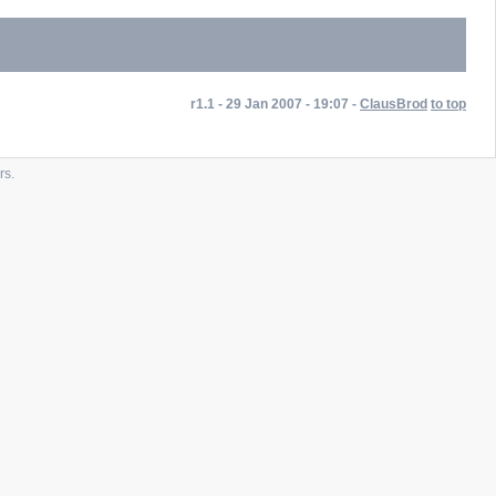
r1.1 - 29 Jan 2007 - 19:07 -
ClausBrod
to top
rs.