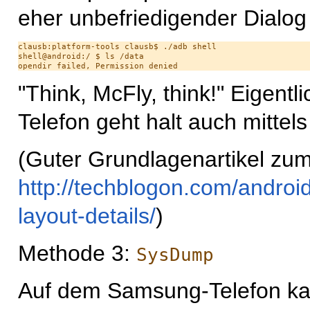
eher unbefriedigender Dialog
clausb:platform-tools clausb$ ./adb shell 

shell@android:/ $ ls /data

"Think, McFly, think!" Eigent
Telefon geht halt auch mittel
(Guter Grundlagenartikel zu
http://techblogon.com/android
layout-details/
)
Methode 3:
SysDump
Auf dem Samsung-Telefon k