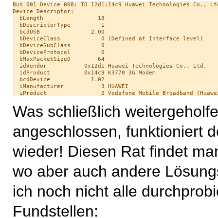
Bus 001 Device 008: ID 12d1:14c9 Huawei Technologies Co., Ltd
Device Descriptor:

  bLength                18

  bDescriptorType         1

  bcdUSB               2.00

  bDeviceClass            0 (Defined at Interface level)

  bDeviceSubClass         0 

  bDeviceProtocol         0 

  bMaxPacketSize0        64

  idVendor           0x12d1 Huawei Technologies Co., Ltd.

  idProduct          0x14c9 K3770 3G Modem

  bcdDevice            1.02

  iManufacturer           3 HUAWEI

Was schließlich weitergehol
angeschlossen, funktioniert
wieder! Diesen Rat findet ma
wo aber auch andere Lösungs
ich noch nicht alle durchprob
Fundstellen: